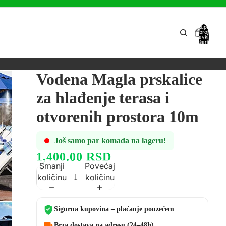
Ukupan
broj
stavki u
košarici:
0
Vodena Magla prskalice
za hlađenje terasa i
otvorenih prostora 10m
Još samo par komada na lageru!
1,400.00 RSD
Smanji
Povećaj
količinu
količinu
Sigurna kupovina – plaćanje pouzećem
Brza dostava na adresu (24–48h)