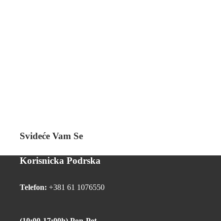
Svideće Vam Se
Korisnicka Podrska
Telefon:
+381 61 1076550
(10:00-17:00h) Pon-Pet