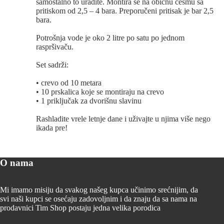
samostalno to uradite. Montira se na običnu česmu sa
pritiskom od 2,5 – 4 bara. Preporučeni pritisak je bar 2,5
bara.
Potrošnja vode je oko 2 litre po satu po jednom
raspršivaču.
Set sadrži:
• crevo od 10 metara
• 10 prskalica koje se montiraju na crevo
• 1 priključak za dvorišnu slavinu
Rashladite vrele letnje dane i uživajte u njima više nego
ikada pre!
O nama
Mi imamo misiju da svakog našeg kupca učinimo srećnijim, da
svi naši kupci se osećaju zadovoljnim i da znaju da sa nama na
prodavnici Tim Shop postaju jedna velika porodica