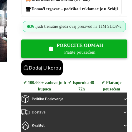
Domaći trgovac – podrška i reklamacije u Srbiji
36
ljudi trenutno gleda ovaj proizvod na TIM SHOP-u
PORUCITE ODMAH
Platite pouzećem
Dodaj U korpu
✔ 100.000+ zadovoljnih
✔ Isporuka 48-
✔ Plaćanje
kupaca
72h
pouzećem
Politika Poslovanja
Dostava
Kvalitet