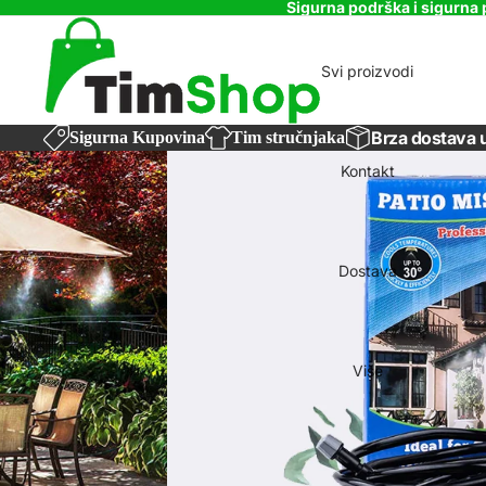
Sigurna podrška i sigurna 
Svi proizvodi
Brza dostava 
Sigurna Kupovina
Tim stručnjaka
Kontakt
Dostava
Više