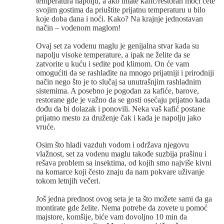
temperatura napolju, a ako imate kafić/restoran moći ćete
svojim gostima da priuštite prijatnu temperaturu u bilo
koje doba dana i noći. Kako? Na krajnje jednostavan
način – vodenom maglom!
Ovaj set za vodenu maglu je genijalna stvar kada su
napolju visoke temperature, a ipak ne želite da se
zatvorite u kuću i sedite pod klimom. On će vam
omogućiti da se rashladite na mnogo prijatniji i prirodniji
način nego što je to slučaj sa unutrašnjim rashladnim
sistemima. A posebno je pogodan za kafiće, barove,
restorane gde je važno da se gosti osećaju prijatno kada
dođu da bi dolazak i ponovili. Neka vaš kafić postane
prijatno mesto za druženje čak i kada je napolju jako
vruće.
Osim što hladi vazduh vodom i održava njegovu
vlažnost, set za vodenu maglu takođe suzbija prašinu i
rešava problem sa insektima, od kojih smo najviše kivni
na komarce koji često znaju da nam pokvare uživanje
tokom letnjih večeri.
Još jedna prednost ovog seta je ta što možete sami da ga
montirate gde želite. Nema potrebe da zovete u pomoć
majstore, komšije, biće vam dovoljno 10 min da