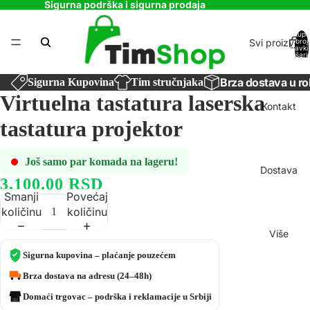
Sigurna podrška i sigurna prodaja
Ukupa
Svi proizvodi
broj
stavki
košaric
0
Brza dostava u ro
Sigurna Kupovina
Tim stručnjaka
Virtuelna tastatura laserska
Kontakt
tastatura projektor
Još samo par komada na lageru!
Dostava
3,100.00 RSD
Smanji
Povećaj
količinu
količinu
Više
Sigurna kupovina – plaćanje pouzećem
Brza dostava na adresu (24–48h)
Domaći trgovac – podrška i reklamacije u Srbiji