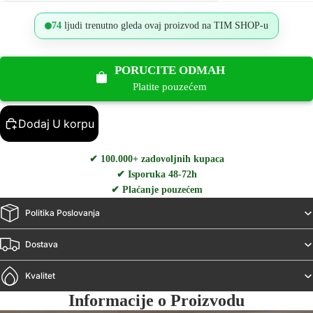
74
ljudi trenutno gleda ovaj proizvod na TIM SHOP-u
PORUCITE ODMAH
Platite pouzećem
Dodaj U korpu
✔ 100.000+ zadovoljnih kupaca
✔ Isporuka 48-72h
✔ Plaćanje pouzećem
Politika Poslovanja
Dostava
Kvalitet
Informacije o Proizvodu