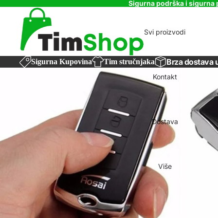
Sigurna podrška i sigurna 
Svi proizvodi
Brza dostava 
Sigurna Kupovina
Tim stručnjaka
Kontakt
Dostava
Više