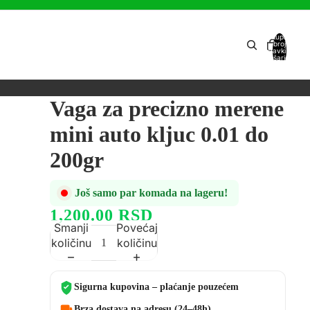
Ukupan
broj
stavki u
košarici:
0
Vaga za precizno merene
mini auto kljuc 0.01 do
200gr
Još samo par komada na lageru!
1,200.00 RSD
Smanji
Povećaj
količinu
količinu
Sigurna kupovina – plaćanje pouzećem
Brza dostava na adresu (24–48h)