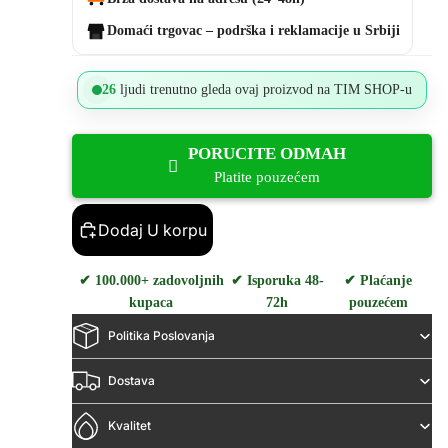
Domaći trgovac – podrška i reklamacije u Srbiji
26
ljudi trenutno gleda ovaj proizvod na TIM SHOP-u
PORUCITE ODMAH
Platite pouzećem
Dodaj U korpu
✔ 100.000+ zadovoljnih
✔ Isporuka 48-
✔ Plaćanje
kupaca
72h
pouzećem
Politika Poslovanja
Dostava
Kvalitet