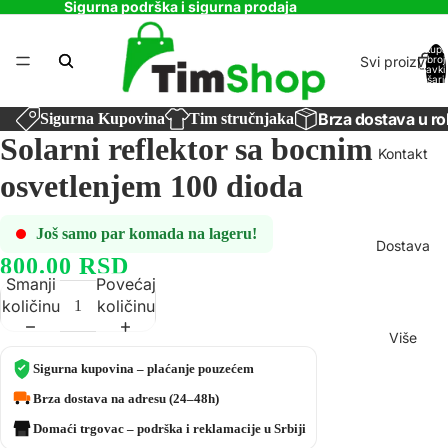
Sigurna podrška i sigurna prodaja
Ukupa
Svi proizvodi
broj
stavki
košaric
0
Brza dostava u ro
Sigurna Kupovina
Tim stručnjaka
Solarni reflektor sa bocnim
Kontakt
osvetlenjem 100 dioda
Još samo par komada na lageru!
Dostava
800.00 RSD
Smanji
Povećaj
količinu
količinu
Više
Sigurna kupovina – plaćanje pouzećem
Brza dostava na adresu (24–48h)
Domaći trgovac – podrška i reklamacije u Srbiji