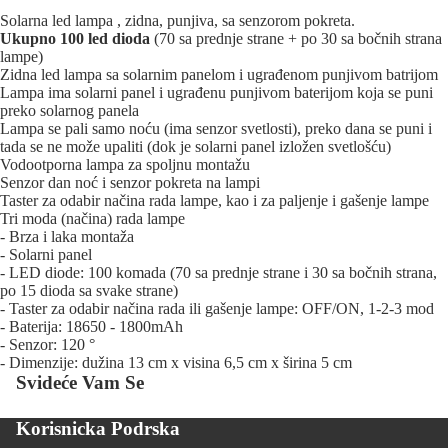
Solarna led lampa , zidna, punjiva, sa senzorom pokreta.
Ukupno 100 led dioda
(70 sa prednje strane + po 30 sa bočnih strana
lampe)
Zidna led lampa sa solarnim panelom i ugrađenom punjivom batrijom
Lampa ima solarni panel i ugrađenu punjivom baterijom koja se puni
preko solarnog panela
Lampa se pali samo noću (ima senzor svetlosti), preko dana se puni i
tada se ne može upaliti (dok je solarni panel izložen svetlošću)
Vodootporna lampa za spoljnu montažu
Senzor dan noć i senzor pokreta na lampi
Taster za odabir načina rada lampe, kao i za paljenje i gašenje lampe
Tri moda (načina) rada lampe
- Brza i laka montaža
- Solarni panel
- LED diode: 100 komada (70 sa prednje strane i 30 sa bočnih strana,
po 15 dioda sa svake strane)
- Taster za odabir načina rada ili gašenje lampe: OFF/ON, 1-2-3 mod
- Baterija: 18650 - 1800mAh
- Senzor: 120 °
- Dimenzije: dužina 13 cm x visina 6,5 cm x širina 5 cm
Svideće Vam Se
Korisnicka Podrska