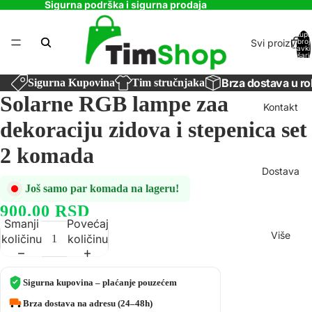
Sigurna podrška i sigurna prodaja
Ukupa
Svi proizvodi
broj
stavki
košaric
0
Brza dostava u ro
Sigurna Kupovina
Tim stručnjaka
Solarne RGB lampe zaa
Kontakt
dekoraciju zidova i stepenica set
2 komada
Dostava
Još samo par komada na lageru!
900.00 RSD
Smanji
Povećaj
Više
količinu
količinu
Sigurna kupovina – plaćanje pouzećem
Brza dostava na adresu (24–48h)