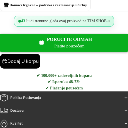
Domaći trgovac – podrška i reklamacije u Srbiji
43
ljudi trenutno gleda ovaj proizvod na TIM SHOP-u
PORUCITE ODMAH
Platite pouzećem
Dodaj U korpu
✔ 100.000+ zadovoljnih kupaca
✔ Isporuka 48-72h
✔ Plaćanje pouzećem
Politika Poslovanja
Dostava
Kvalitet