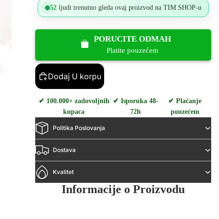
52
ljudi trenutno gleda ovaj proizvod na TIM SHOP-u
PORUCITE ODMAH
Platite pouzećem
Dodaj U korpu
✔ 100.000+ zadovoljnih
✔ Isporuka 48-
✔ Plaćanje
kupaca
72h
pouzećem
Politika Poslovanja
Dostava
Kvalitet
Informacije o Proizvodu