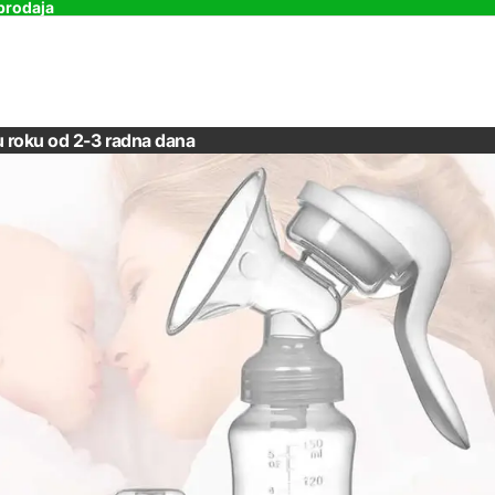
prodaja
u roku od 2-3 radna dana