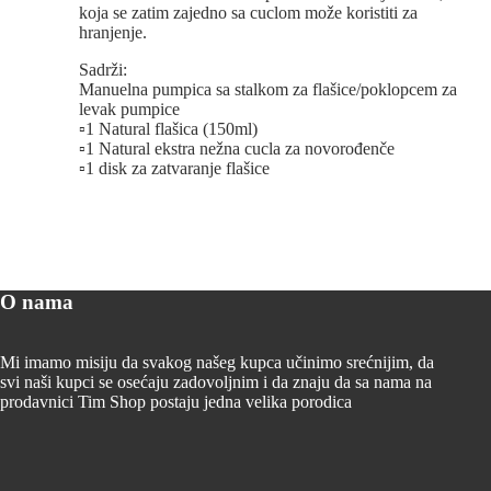
koja se zatim zajedno sa cuclom može koristiti za
hranjenje.
Sadrži:
Manuelna pumpica sa stalkom za flašice/poklopcem za
levak pumpice
▫️1 Natural flašica (150ml)
▫️1 Natural ekstra nežna cucla za novorođenče
▫️1 disk za zatvaranje flašice
O nama
Mi imamo misiju da svakog našeg kupca učinimo srećnijim, da
svi naši kupci se osećaju zadovoljnim i da znaju da sa nama na
prodavnici Tim Shop postaju jedna velika porodica