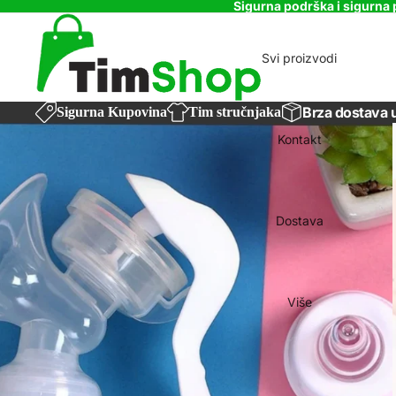
Sigurna podrška i sigurna 
Svi proizvodi
Brza dostava 
Sigurna Kupovina
Tim stručnjaka
Kontakt
Dostava
Više