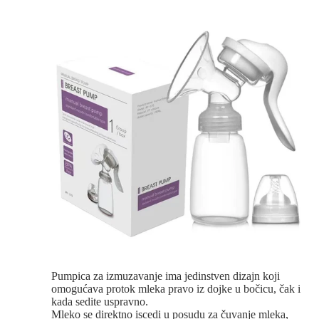
Pumpica za izmuzavanje ima jedinstven dizajn koji
omogućava protok mleka pravo iz dojke u bočicu, čak i
kada sedite uspravno.
Mleko se direktno iscedi u posudu za čuvanje mleka,