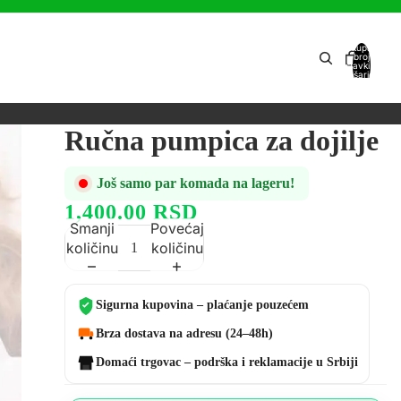
Ukupan
broj
stavki u
košarici:
0
Ručna pumpica za dojilje
Još samo par komada na lageru!
1,400.00 RSD
Smanji
Povećaj
količinu
količinu
Sigurna kupovina – plaćanje pouzećem
Brza dostava na adresu (24–48h)
Domaći trgovac – podrška i reklamacije u Srbiji