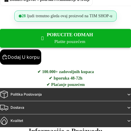
28
ljudi trenutno gleda ovaj proizvod na TIM SHOP-u
PORUCITE ODMAH
Platite pouzećem
Dodaj U korpu
✔ 100.000+ zadovoljnih kupaca
✔ Isporuka 48-72h
✔ Plaćanje pouzećem
Politika Poslovanja
Dostava
Kvalitet