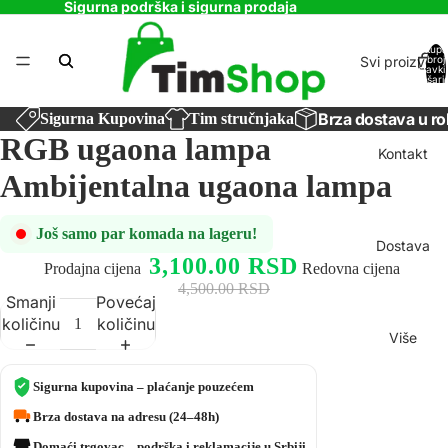
Sigurna podrška i sigurna prodaja
Ukupa
Svi proizvodi
broj
stavki
košaric
0
Brza dostava u ro
Sigurna Kupovina
Tim stručnjaka
RGB ugaona lampa
Kontakt
Ambijentalna ugaona lampa
Još samo par komada na lageru!
Dostava
3,100.00 RSD
Prodajna cijena
Redovna cijena
4,500.00 RSD
Smanji
Povećaj
količinu
količinu
Više
Sigurna kupovina – plaćanje pouzećem
Brza dostava na adresu (24–48h)
Domaći trgovac – podrška i reklamacije u Srbiji