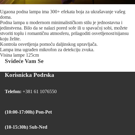
Ugaona podna lampa ima 300+ efekata boja za ukrašavanje vašeg
doma.
Podna lampa u modernom minimalističkom stilu je jednostavna i
jedinstvena. Bilo da se nalazi pored sofe ili u spavaćoj sobi, možete
stvoriti toplu i romantičnu atmosferu, prilagoditi osvetljenost/nijansu
koju želite.
Kontrola osvetljenja pomoću daljinskog upravljača.
Lampa ima ugrađen mikrofon za detekciju zvuka.
Visina lampe 125cm
Svideće Vam Se
Korisnicka Podrska
Telefon:
+381 61 1076550
(10:00-17:00h) Pon-Pet
(10-15:30h) Sub-Ned