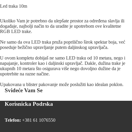
Led traka 10m
Ukoliko Vam je potrebno da ulepšate prostor za određena slavlja ili
događaje, najbolji način to da uradite je upotrebom ove kvalitetne
RGB LED trake.
Ne samo da ova LED traka pruža poprilično širok spektar boja, već
poseduje bežično upravljanje putem daljinskog upravljača.
U ovom kompletu dobijaš ne samo LED traku od 10 metara, nego i
napajanje, kontroler kao i daljinski upravljač. Dakle, dužina trake je
ukupnih 10 metara što osigurava više nego dovoljno dužine da je
upotrebite na razne načine.
Upakovana u blister pakovanje može poslužiti kao idealan poklon.
Svideće Vam Se
Korisnicka Podrska
Telefon:
+381 61 1076550