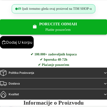
49
ljudi trenutno gleda ovaj proizvod na TIM SHOP-u
PORUCITE ODMAH
Platite pouzećem
Dodaj U korpu
✔ 100.000+ zadovoljnih kupaca
✔ Isporuka 48-72h
✔ Plaćanje pouzećem
Politika Poslovanja
Dostava
Kvalitet
Informacije o Proizvodu