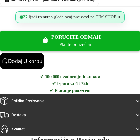
27
ljudi trenutno gleda ovaj proizvod na TIM SHOP-u
PORUCITE ODMAH
Platite pouzećem
Dodaj U korpu
✔ 100.000+ zadovoljnih kupaca
✔ Isporuka 48-72h
✔ Plaćanje pouzećem
Politika Poslovanja
Dostava
Kvalitet