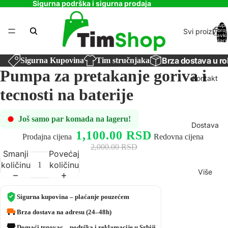
Sigurna podrška i sigurna prodaja
Ukupa
Svi proizvodi
broj
stavki
košaric
0
Brza dostava u ro
Sigurna Kupovina
Tim stručnjaka
Pumpa za pretakanje goriva i
Kontakt
tecnosti na baterije
Još samo par komada na lageru!
Dostava
1,100.00 RSD
Prodajna cijena
Redovna cijena
2,000.00 RSD
Smanji
Povećaj
količinu
količinu
Više
Sigurna kupovina – plaćanje pouzećem
Brza dostava na adresu (24–48h)
Domaći trgovac – podrška i reklamacije u Srbiji