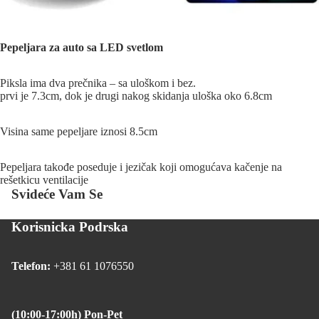
Pepeljara za auto sa LED svetlom
Piksla ima dva prečnika – sa uloškom i bez.
prvi je 7.3cm, dok je drugi nakog skidanja uloška oko 6.8cm
Visina same pepeljare iznosi 8.5cm
Pepeljara takođe poseduje i jezičak koji omogućava kačenje na
rešetkicu ventilacije
Svideće Vam Se
Korisnicka Podrska
Telefon:
+381 61 1076550
(10:00-17:00h) Pon-Pet