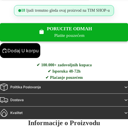
18
ljudi trenutno gleda ovaj proizvod na TIM SHOP-u
PORUCITE ODMAH
Platite pouzećem
Dodaj U korpu
✔ 100.000+ zadovoljnih kupaca
✔ Isporuka 48-72h
✔ Plaćanje pouzećem
Politika Poslovanja
Dostava
Kvalitet
Informacije o Proizvodu