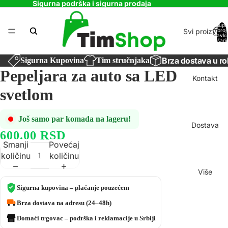
Sigurna podrška i sigurna prodaja
Ukupa
Svi proizvodi
broj
stavki
košaric
0
Brza dostava u ro
Sigurna Kupovina
Tim stručnjaka
Pepeljara za auto sa LED
Kontakt
svetlom
Još samo par komada na lageru!
Dostava
600.00 RSD
Smanji
Povećaj
količinu
količinu
Više
Sigurna kupovina – plaćanje pouzećem
Brza dostava na adresu (24–48h)
Domaći trgovac – podrška i reklamacije u Srbiji