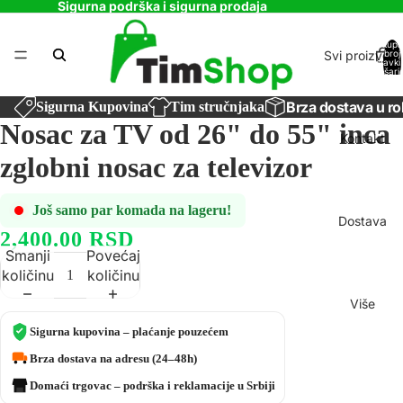
Sigurna podrška i sigurna prodaja
Ukupa
Svi proizvodi
broj
stavki
košaric
0
Brza dostava u ro
Sigurna Kupovina
Tim stručnjaka
Nosac za TV od 26" do 55" inca
Kontakt
zglobni nosac za televizor
Još samo par komada na lageru!
Dostava
2,400.00 RSD
Smanji
Povećaj
količinu
količinu
Više
Sigurna kupovina – plaćanje pouzećem
Brza dostava na adresu (24–48h)
Domaći trgovac – podrška i reklamacije u Srbiji