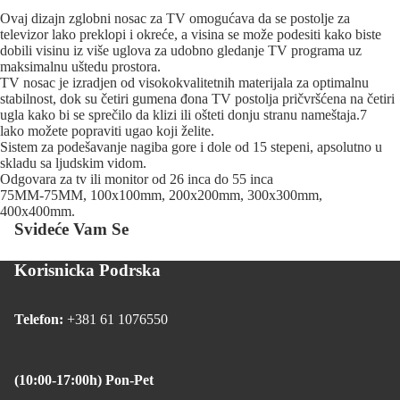
Ovaj dizajn zglobni nosac za TV omogućava da se postolje za
televizor lako preklopi i okreće, a visina se može podesiti kako biste
dobili visinu iz više uglova za udobno gledanje TV programa uz
maksimalnu uštedu prostora.
TV nosac je izradjen od visokokvalitetnih materijala za optimalnu
stabilnost, dok su četiri gumena đona TV postolja pričvršćena na četiri
ugla kako bi se sprečilo da klizi ili ošteti donju stranu nameštaja.7
lako možete popraviti ugao koji želite.
Sistem za podešavanje nagiba gore i dole od 15 stepeni, apsolutno u
skladu sa ljudskim vidom.
Odgovara za tv ili monitor od 26 inca do 55 inca
75MM-75MM, 100x100mm, 200x200mm, 300x300mm,
400x400mm.
Svideće Vam Se
Korisnicka Podrska
Telefon:
+381 61 1076550
(10:00-17:00h) Pon-Pet