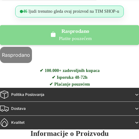
46
ljudi trenutno gleda ovaj proizvod na TIM SHOP-u
Rasprodano
Platite pouzećem
Rasprodano
✔ 100.000+ zadovoljnih kupaca
✔ Isporuka 48-72h
✔ Plaćanje pouzećem
Politika Poslovanja
Dostava
Kvalitet
Informacije o Proizvodu