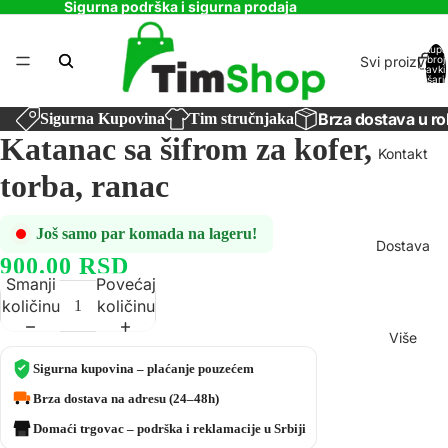
Sigurna podrška i sigurna prodaja
Ukupa
Svi proizvodi
broj
stavki
košaric
0
Brza dostava u ro
Sigurna Kupovina
Tim stručnjaka
Katanac sa šifrom za kofer,
Kontakt
torba, ranac
Još samo par komada na lageru!
Dostava
900.00 RSD
Smanji
Povećaj
količinu
količinu
Više
Sigurna kupovina – plaćanje pouzećem
Brza dostava na adresu (24–48h)
Domaći trgovac – podrška i reklamacije u Srbiji