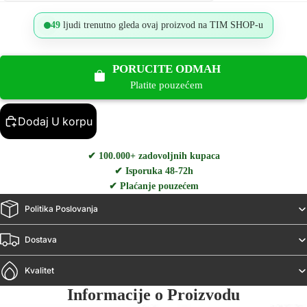
49
ljudi trenutno gleda ovaj proizvod na TIM SHOP-u
PORUCITE ODMAH
Platite pouzećem
Dodaj U korpu
✔ 100.000+ zadovoljnih kupaca
✔ Isporuka 48-72h
✔ Plaćanje pouzećem
Politika Poslovanja
Dostava
Kvalitet
Informacije o Proizvodu