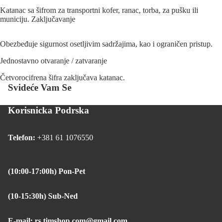
Katanac sa šifrom za transportni kofer, ranac, torba, za pušku ili
municiju. Zaključavanje
Obezbeđuje sigurnost osetljivim sadržajima, kao i ograničen pristup.
Jednostavno otvaranje / zatvaranje
Četvorocifrena šifra zaključava katanac.
Svideće Vam Se
Korisnicka Podrska
Telefon:
+381 61 1076550
(10:00-17:00h) Pon-Pet
(10-15:30h) Sub-Ned
E-mail: rs.timshop.com@gmail.com