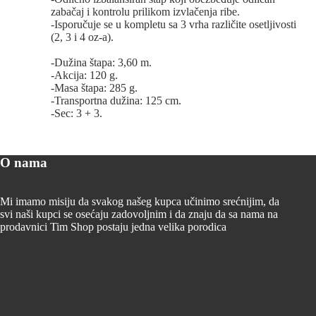
zabačaj i kontrolu prilikom izvlačenja ribe.
-Isporučuje se u kompletu sa 3 vrha različite osetljivosti
(2, 3 i 4 oz-a).
-Dužina štapa: 3,60 m.
-Akcija: 120 g.
-Masa štapa: 285 g.
-Transportna dužina: 125 cm.
-Sec: 3 + 3.
O nama
Mi imamo misiju da svakog našeg kupca učinimo srećnijim, da
svi naši kupci se osećaju zadovoljnim i da znaju da sa nama na
prodavnici Tim Shop postaju jedna velika porodica