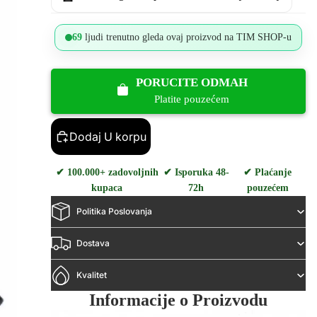
69
ljudi trenutno gleda ovaj proizvod na TIM SHOP-u
PORUCITE ODMAH
Platite pouzećem
Dodaj U korpu
✔ 100.000+ zadovoljnih
✔ Isporuka 48-
✔ Plaćanje
kupaca
72h
pouzećem
Politika Poslovanja
Dostava
Kvalitet
Informacije o Proizvodu