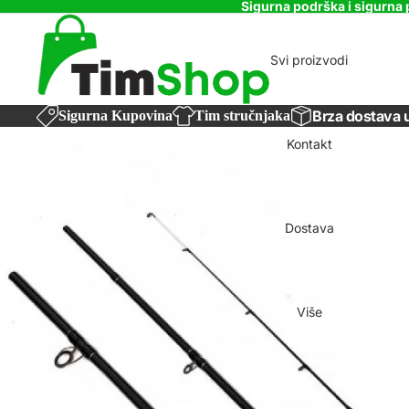
Sigurna podrška i sigurna 
Svi proizvodi
Brza dostava 
Sigurna Kupovina
Tim stručnjaka
Kontakt
Dostava
Više