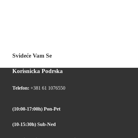
Svideće Vam Se
Korisnicka Podrska
Telefon:
+381 61 1076550
(10:00-17:00h) Pon-Pet
(10-15:30h) Sub-Ned