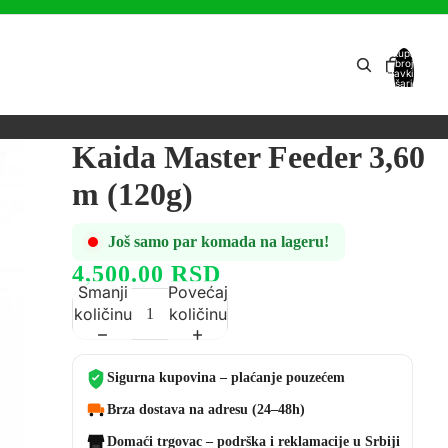
Ukupan
broj
stavki u
košarici:
0
Kaida Master Feeder 3,60
m (120g)
Još samo par komada na lageru!
4,500.00 RSD
Smanji
Povećaj
količinu
količinu
Sigurna kupovina – plaćanje pouzećem
Brza dostava na adresu (24–48h)
Domaći trgovac – podrška i reklamacije u Srbiji