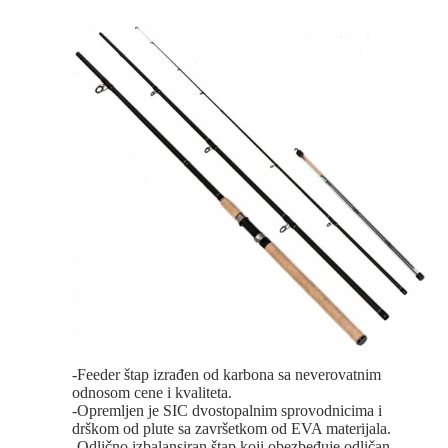
-Feeder štap izrađen od karbona sa neverovatnim
odnosom cene i kvaliteta.
-Opremljen je SIC dvostopalnim sprovodnicima i
drškom od plute sa završetkom od EVA materijala.
-Odlično izbalansiran štap koji obezbeđuje odličan