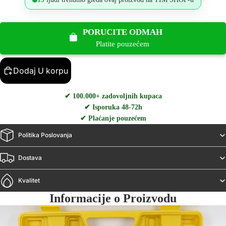
PORUCITE ODMAH
Platite pouzećem
Dodaj U korpu
✔ 100.000+ zadovoljnih kupaca
✔ Isporuka 48-72h
✔ Plaćanje pouzećem
Politika Poslovanja
Dostava
Kvalitet
Informacije o Proizvodu