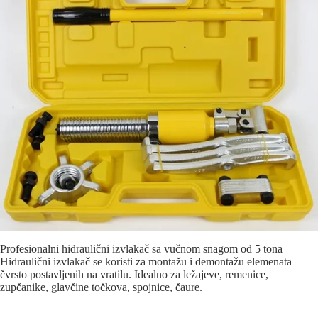
Profesionalni hidraulični izvlakač sa vučnom snagom od 5 tona
Hidraulični izvlakač se koristi za montažu i demontažu elemenata
čvrsto postavljenih na vratilu. Idealno za ležajeve, remenice,
zupčanike, glavčine točkova, spojnice, čaure.