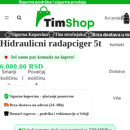
Sigurna podrška i sigurna prodaja
Ukupa
Svi proizvodi
broj
stavki
košaric
0
Brza dostava u ro
Sigurna Kupovina
Tim stručnjaka
Hidraulicni radapciger 5t
Kontakt
Još samo par komada na lageru!
6,000.00 RSD
Dostava
Smanji
Povećaj
količinu
količinu
Sigurna kupovina – plaćanje pouzećem
Više
Brza dostava na adresu (24–48h)
Domaći trgovac – podrška i reklamacije u Srbiji
19
ljudi trenutno gleda ovaj proizvod na TIM SHOP-u