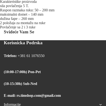
Karakteristike proizvoda
sila povlačenja 5 T.
Raspon razmaka ruku: 50 – 200 mm
maksimalni domet – 140 mm
dužina šape – 260 mm
2 položaja za montažu na ruke
Povlačenje sa 2 i 3 ruke
Svideće Vam Se
Korisnicka Podrska
Telefon:
+381 61 1076550
(10:00-17:00h) Pon-Pet
(10-15:30h) Sub-Ned
E-mail: rs.timshop.com@gmail.com
Informacije