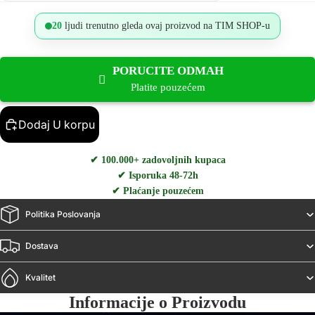
20
ljudi trenutno gleda ovaj proizvod na TIM SHOP-u
PORUCITE ODMAH
Platite pouzećem
Dodaj U korpu
✔ 100.000+ zadovoljnih kupaca
✔ Isporuka 48-72h
✔ Plaćanje pouzećem
Politika Poslovanja
Dostava
Kvalitet
Informacije o Proizvodu