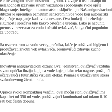
Recite zbogom suvim nosovima i grlom. Uživajte u oslobađanju od
nelagodnosti izazvane suvim vazduhom i poboljšajte svoje opšte
blagostanje. Inteligentno automatsko isključivanje: Naš antigravitacioni
difuzor je opremljen pametnim senzorom nivoa vode koji automatski
isključuje napajanje kada voda nestane. Ova funkcija obezbeđuje
sigurnost i sprečava bilo kakvo oštećenje uređaja. Lako je napuniti
prenosivi rezervoar za vodu i očistiti ovlaživač, što ga čini pogodnim
za upotrebu.
Sa rezervoarom za vodu većeg prečnika, lakše je održavati higijenu i
produžavati životni vek ovlaživača, promovišući zdravije kućno
okruženje.
Inovativni antigravitacioni dizajn: Ovaj jedinstveni ovlaživač vazduha
stvara optičku iluziju kapljica vode koje polako teku nagore, pružajući
očaravajući i futuristički vizuelni efekat. Pomaže u ublažavanju stresa
svakodnevnog života i rada.
Uprkos svojoj kompaktnoj veličini, ovaj moćni stoni ovlaživač ima
kapacitet od 350 ml vode, podržavajući kontinuirani rad tokom 8-10
sati bez čestih dopuna.