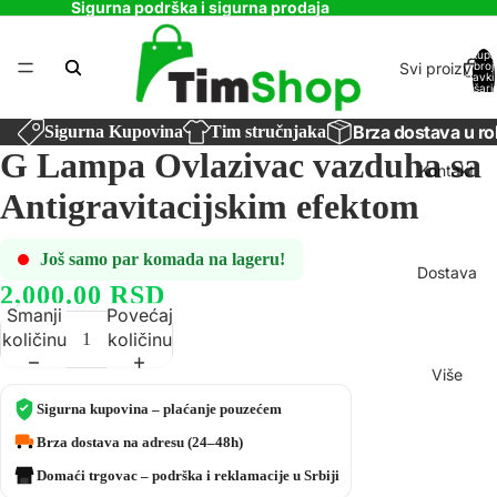
Sigurna podrška i sigurna prodaja
Ukupa
Svi proizvodi
broj
stavki
košaric
0
Brza dostava u ro
Sigurna Kupovina
Tim stručnjaka
G Lampa Ovlazivac vazduha sa
Kontakt
Antigravitacijskim efektom
Još samo par komada na lageru!
Dostava
2,000.00 RSD
Smanji
Povećaj
količinu
količinu
Više
Sigurna kupovina – plaćanje pouzećem
Brza dostava na adresu (24–48h)
Domaći trgovac – podrška i reklamacije u Srbiji