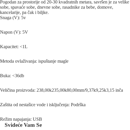
Pogodan za prostorije od 20-30 kvadratnih metara, savršen je za velike
sobe, spavaće sobe, dnevne sobe, rasadnike za bebe, domove,
kancelarije, pa čak i biljke.
Snaga (V): 5v
Napon (V): 5V
Kapacitet: <1L
Metoda ovlaživanja: ispuštanje magle
Buka: <36db
Veličina proizvoda: 238,00k235,00k80,00mm/9,37k9,25k3,15 inča
Zaštita od nestašice vode i isključenja: Podrška
Režim napajanja: USB
Svideće Vam Se