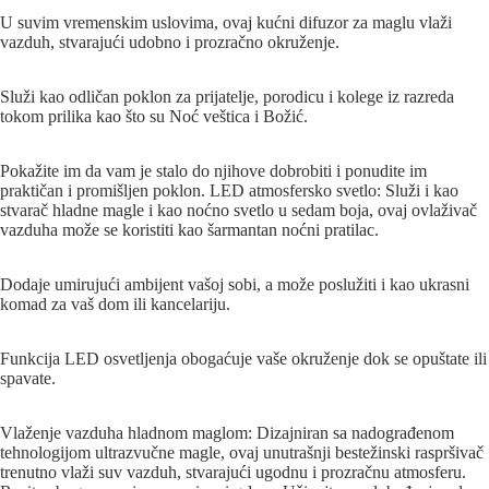
U suvim vremenskim uslovima, ovaj kućni difuzor za maglu vlaži
vazduh, stvarajući udobno i prozračno okruženje.
Služi kao odličan poklon za prijatelje, porodicu i kolege iz razreda
tokom prilika kao što su Noć veštica i Božić.
Pokažite im da vam je stalo do njihove dobrobiti i ponudite im
praktičan i promišljen poklon. LED atmosfersko svetlo: Služi i kao
stvarač hladne magle i kao noćno svetlo u sedam boja, ovaj ovlaživač
vazduha može se koristiti kao šarmantan noćni pratilac.
Dodaje umirujući ambijent vašoj sobi, a može poslužiti i kao ukrasni
komad za vaš dom ili kancelariju.
Funkcija LED osvetljenja obogaćuje vaše okruženje dok se opuštate ili
spavate.
Vlaženje vazduha hladnom maglom: Dizajniran sa nadograđenom
tehnologijom ultrazvučne magle, ovaj unutrašnji bestežinski raspršivač
trenutno vlaži suv vazduh, stvarajući ugodnu i prozračnu atmosferu.