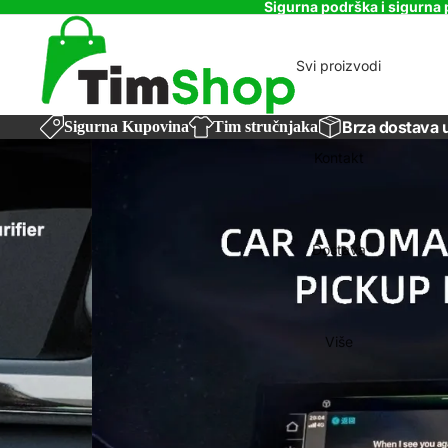
Sigurna podrška i sigurna 
Svi proizvodi
Brza dostava 
Sigurna Kupovina
Tim stručnjaka
Kontakt
Dostava
Više