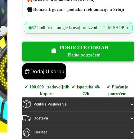
Domaći trgovac – podrška i reklamacije u Srbiji
57
ljudi trenutno gleda ovaj proizvod na TIM SHOP-u
PORUCITE ODMAH
Platite pouzećem
Dodaj U korpu
✔ 100.000+ zadovoljnih
✔ Isporuka 48-
✔ Plaćanje
kupaca
72h
pouzećem
Politika Poslovanja
Dostava
Kvalitet