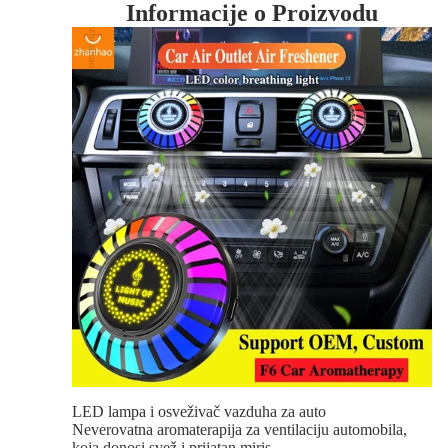
Informacije o Proizvodu
LED lampa i osveživač vazduha za auto
Neverovatna aromaterapija za ventilaciju automobila,
koja donosi svež i prijatan miris.