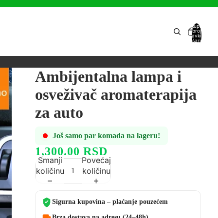
Ukupan
broj
stavki u
košarici:
0
Ambijentalna lampa i
osveživač aromaterapija
za auto
Još samo par komada na lageru!
1,300.00 RSD
Smanji
Povećaj
količinu
količinu
Sigurna kupovina – plaćanje pouzećem
Brza dostava na adresu (24–48h)