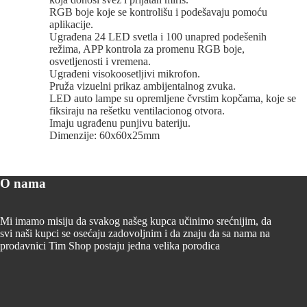
RGB boje koje se kontrolišu i podešavaju pomoću
aplikacije.
Ugrađena 24 LED svetla i 100 unapred podešenih
režima, APP kontrola za promenu RGB boje,
osvetljenosti i vremena.
Ugrađeni visokoosetljivi mikrofon.
Pruža vizuelni prikaz ambijentalnog zvuka.
LED auto lampe su opremljene čvrstim kopčama, koje se
fiksiraju na rešetku ventilacionog otvora.
Imaju ugrađenu punjivu bateriju.
Dimenzije: 60x60x25mm
O nama
Mi imamo misiju da svakog našeg kupca učinimo srećnijim, da
svi naši kupci se osećaju zadovoljnim i da znaju da sa nama na
prodavnici Tim Shop postaju jedna velika porodica