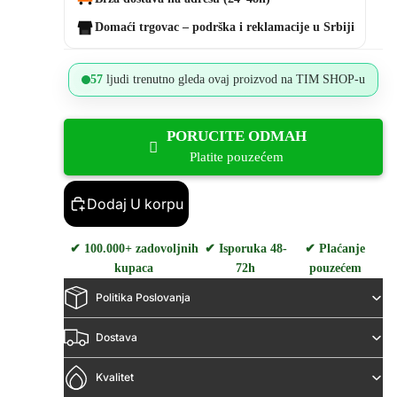
Domaći trgovac – podrška i reklamacije u Srbiji
57
ljudi trenutno gleda ovaj proizvod na TIM SHOP-u
PORUCITE ODMAH
Platite pouzećem
Dodaj U korpu
✔ 100.000+ zadovoljnih
✔ Isporuka 48-
✔ Plaćanje
kupaca
72h
pouzećem
Politika Poslovanja
Dostava
Kvalitet