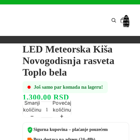
Ukupan
broj
stavki u
košarici:
0
LED Meteorska Kiša
Novogodisnja rasveta
Toplo bela
Još samo par komada na lageru!
1,300.00 RSD
Smanji
Povećaj
količinu
količinu
Sigurna kupovina – plaćanje pouzećem
Brza dostava na adresu (24–48h)