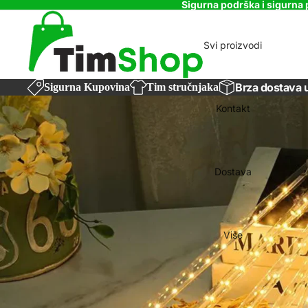
Sigurna podrška i sigurna 
Svi proizvodi
Brza dostava 
Sigurna Kupovina
Tim stručnjaka
Kontakt
Dostava
Više