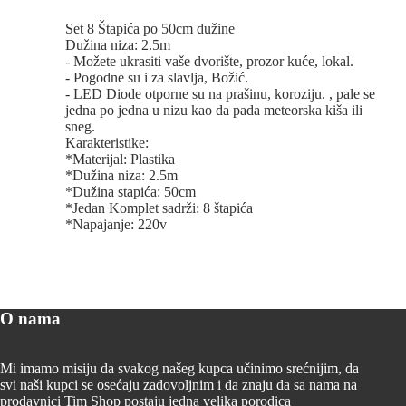
Set 8 Štapića po 50cm dužine
Dužina niza: 2.5m
- Možete ukrasiti vaše dvorište, prozor kuće, lokal.
- Pogodne su i za slavlja, Božić.
- LED Diode otporne su na prašinu, koroziju. , pale se
jedna po jedna u nizu kao da pada meteorska kiša ili
sneg.
Karakteristike:
*Materijal: Plastika
*Dužina niza: 2.5m
*Dužina stapića: 50cm
*Jedan Komplet sadrži: 8 štapića
*Napajanje: 220v
O nama
Mi imamo misiju da svakog našeg kupca učinimo srećnijim, da
svi naši kupci se osećaju zadovoljnim i da znaju da sa nama na
prodavnici Tim Shop postaju jedna velika porodica