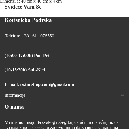
Dimenzije: 40 cm x 40 cm x 4 cm
Svideće Vam Se
Korisnicka Podrska
Telefon:
+381 61 1076550
(10:00-17:00h) Pon-Pet
(10-15:30h) Sub-Ned
E-mail: rs.timshop.com@gmail.com
Informacije
O nama
Mi imamo misiju da svakog našeg kupca učinimo srećnijim, da
svi naši kupci se osećaju zadovoljnim i da znaju da sa nama na