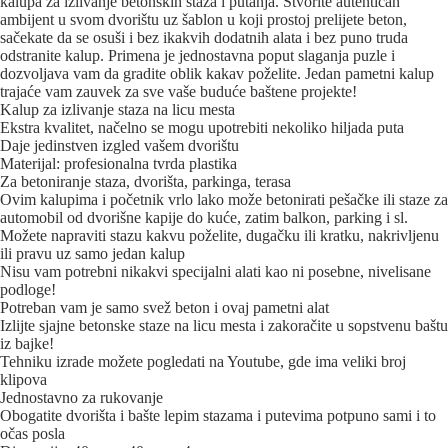
kalupa za izlivanje betonskih staza i putanja. Stvorite autentičan
ambijent u svom dvorištu uz šablon u koji prostoj prelijete beton,
sačekate da se osuši i bez ikakvih dodatnih alata i bez puno truda
odstranite kalup. Primena je jednostavna poput slaganja puzle i
dozvoljava vam da gradite oblik kakav poželite. Jedan pametni kalup
trajaće vam zauvek za sve vaše buduće baštene projekte!
Kalup za izlivanje staza na licu mesta
Ekstra kvalitet, načelno se mogu upotrebiti nekoliko hiljada puta
Daje jedinstven izgled vašem dvorištu
Materijal: profesionalna tvrda plastika
Za betoniranje staza, dvorišta, parkinga, terasa
Ovim kalupima i početnik vrlo lako može betonirati pešačke ili staze za
automobil od dvorišne kapije do kuće, zatim balkon, parking i sl.
Možete napraviti stazu kakvu poželite, dugačku ili kratku, nakrivljenu
ili pravu uz samo jedan kalup
Nisu vam potrebni nikakvi specijalni alati kao ni posebne, nivelisane
podloge!
Potreban vam je samo svež beton i ovaj pametni alat
Izlijte sjajne betonske staze na licu mesta i zakoračite u sopstvenu baštu
iz bajke!
Tehniku izrade možete pogledati na Youtube, gde ima veliki broj
klipova
Jednostavno za rukovanje
Obogatite dvorišta i bašte lepim stazama i putevima potpuno sami i to
očas posla