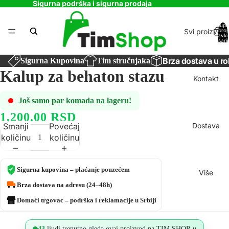
Sigurna podrška i sigurna prodaja
Ukupa
Svi proizvodi
broj
stavki
košaric
0
Brza dostava u ro
Sigurna Kupovina
Tim stručnjaka
Kalup za behaton stazu
Kontakt
Još samo par komada na lageru!
1,200.00 RSD
Dostava
Smanji
Povećaj
količinu
količinu
Sigurna kupovina – plaćanje pouzećem
Više
Brza dostava na adresu (24–48h)
Domaći trgovac – podrška i reklamacije u Srbiji
43
ljudi trenutno gleda ovaj proizvod na TIM SHOP-u