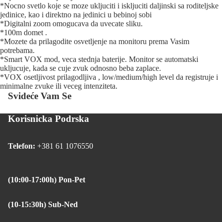
*Nocno svetlo koje se moze ukljuciti i iskljuciti daljinski sa roditeljske
jedinice, kao i direktno na jedinici u bebinoj sobi
*Digitalni zoom omogucava da uvecate sliku.
*100m domet .
*Mozete da prilagodite osvetljenje na monitoru prema Vasim
potrebama.
*Smart VOX mod, veca stednja baterije. Monitor se automatski
ukljucuje, kada se cuje zvuk odnosno beba zaplace.
*VOX osetljivost prilagodljiva , low/medium/high level da registruje i
minimalne zvuke ili veceg intenziteta.
Svideće Vam Se
Korisnicka Podrska
Telefon:
+381 61 1076550
(10:00-17:00h) Pon-Pet
(10-15:30h) Sub-Ned