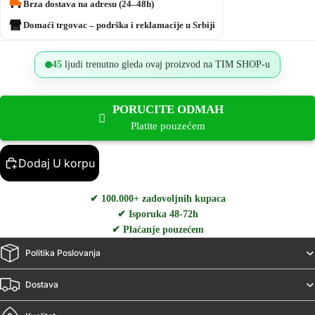
Brza dostava na adresu (24–48h)
Domaći trgovac – podrška i reklamacije u Srbiji
45
ljudi trenutno gleda ovaj proizvod na TIM SHOP-u
PORUCITE ODMAH
Platite pouzećem
Dodaj U korpu
✔ 100.000+ zadovoljnih kupaca
✔ Isporuka 48-72h
✔ Plaćanje pouzećem
Politika Poslovanja
Dostava