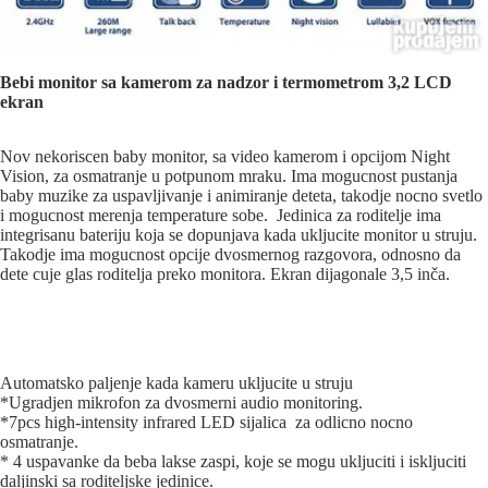
Bebi monitor sa kamerom za nadzor i termometrom 3,2 LCD
ekran
Nov nekoriscen baby monitor, sa video kamerom i opcijom Night
Vision, za osmatranje u potpunom mraku. Ima mogucnost pustanja
baby muzike za uspavljivanje i animiranje deteta, takodje nocno svetlo
i mogucnost merenja temperature sobe. Jedinica za roditelje ima
integrisanu bateriju koja se dopunjava kada ukljucite monitor u struju.
Takodje ima mogucnost opcije dvosmernog razgovora, odnosno da
dete cuje glas roditelja preko monitora. Ekran dijagonale 3,5 inča.
Automatsko paljenje kada kameru ukljucite u struju
*Ugradjen mikrofon za dvosmerni audio monitoring.
*7pcs high-intensity infrared LED sijalica za odlicno nocno
osmatranje.
* 4 uspavanke da beba lakse zaspi, koje se mogu ukljuciti i iskljuciti
daljinski sa roditeljske jedinice.