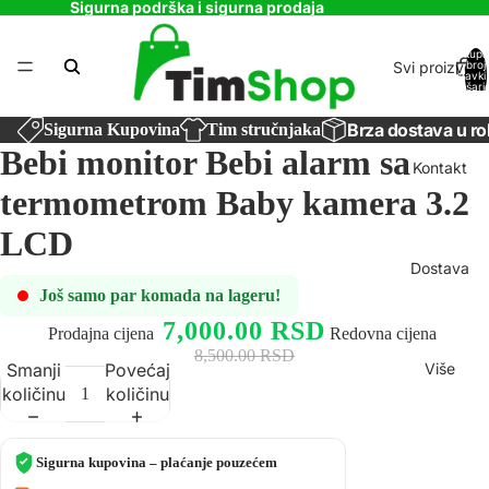
Sigurna podrška i sigurna prodaja
Ukupa
Svi proizvodi
broj
stavki
košaric
0
Brza dostava u ro
Sigurna Kupovina
Tim stručnjaka
Bebi monitor Bebi alarm sa
Kontakt
termometrom Baby kamera 3.2
LCD
Dostava
Još samo par komada na lageru!
7,000.00 RSD
Prodajna cijena
Redovna cijena
8,500.00 RSD
Više
Smanji
Povećaj
količinu
količinu
Sigurna kupovina – plaćanje pouzećem